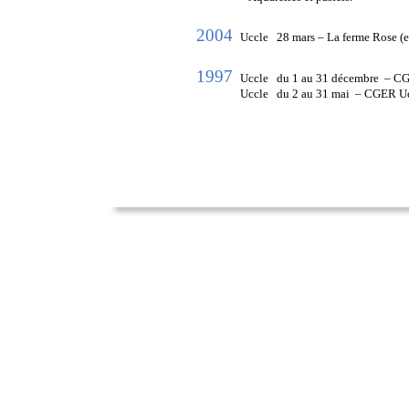
2004
Uccle
   28 mars – La ferme Rose (e
1997
Uccle
   du 1 au 31 décembre  – 
Uccle
   du 2 au 31 mai  – CGER Uc