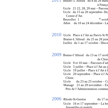
2011
Braine- L’Alleud
 du 8 au 26 mars
à Franço
Uccle
   21 22, 28, 29 mai – Parcour
Uccle
   du 15 au 26 septembre- D
    Centre d’Art. 
er
Bruxelles
  1
 octo
Arbre
   du 10 au 24 décembre - La
2010
Uccle
   Place à l’Art au Parvis St 
Braine-L’Alleud 
 du 25 au 28 juin
I
xelles
   du 1 au 17 octobre - Disc
2009
Braine-l’Alleud
  du 13 au 17 avri
de Chine
Uccle
   9 et 10 mai – Parcours d’ar
Uccle
   5 juillet – Place à l’Art a
Uccle
   19 juillet – Place à l’Art 
Uccle
   20 septembre – Place à l’Ar
   Chine. 
Uccle 
  du 23 au 25 octobre – Ce
Manage
   21 au 29 novembre – E
   Prix de l’Administration comm
2006
Rhode-St-Genèse 
du 17 n
Uccle
   16 et 17 septembre – La f
   Aquarelles et pastels. 