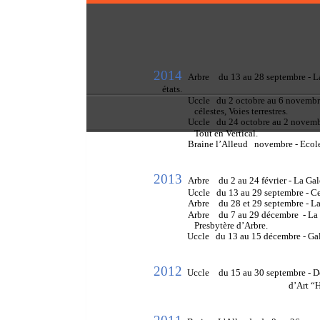
2014
Arbre
   du 13 au 28 septembre - La
    états. 
Uccle
   du 2 octobre au 6 novemb
   célestes, Voies terrestres. 
Uccle
   du 24 octobre au 2 novemb
   Tout en Vertical. 
Braine l’Alleud
  novembre - Ecole
2013
Arbre
   du 2 au 24 février - La Gal
Uccle
   du 13 au 29 septembre - C
Arbre
   du 28 et 29 septembre - La
Arbre
   du 7 au 29 décembre  - La
   Presbytère d’Arbre. 
Uccle
   du 13 au 15 décembre - 
2012
Uccle 
   du 15 au 30 septembre - 
d’Art “